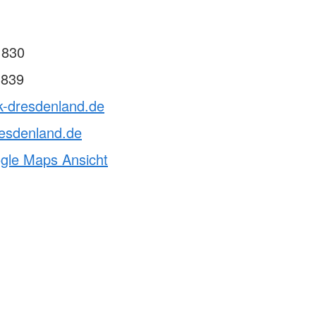
 830
 839
k-dresdenland.de
esdenland.de
ogle Maps Ansicht