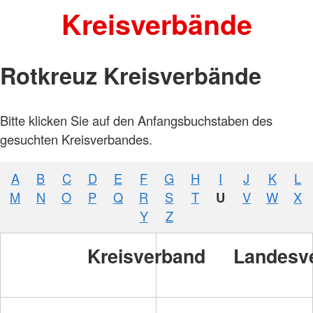
Kreisverbände
Rotkreuz Kreisverbände
Bitte klicken Sie auf den Anfangsbuchstaben des
gesuchten Kreisverbandes.
A
B
C
D
E
F
G
H
I
J
K
L
M
N
O
P
Q
R
S
T
U
V
W
X
Y
Z
Kreisverband
Landesv