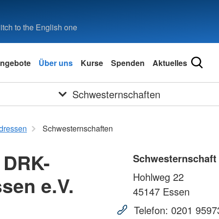
tch to the English one
ngebote
Über uns
Kurse
Spenden
Aktuelles
Schwesternschaften
dressen
Schwesternschaften
 DRK-
Schwesternschaft
Hohlweg 22
sen e.V.
45147
Essen
Telefon:
0201 9597