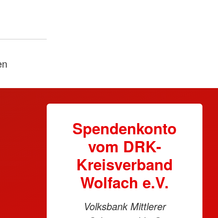
en
Spendenkonto
vom DRK-
Kreisverband
Wolfach e.V.
Volksbank Mittlerer