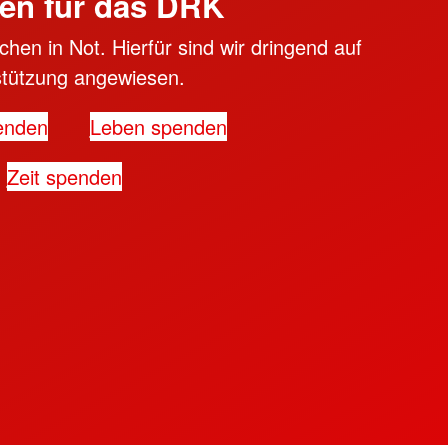
en für das DRK
hen in Not. Hierfür sind wir dringend auf
stützung angewiesen.
enden
Leben spenden
Zeit spenden