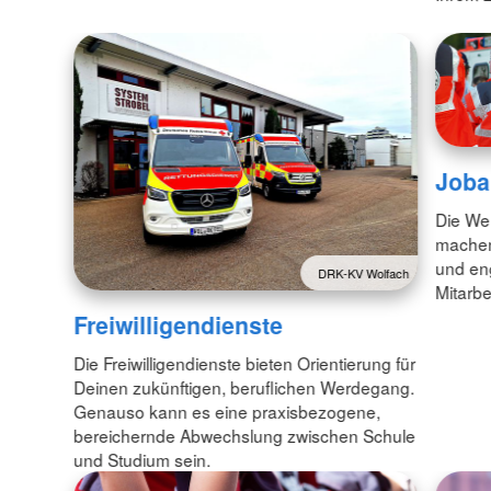
Joba
Die Wel
machen…
und eng
DRK-KV Wolfach
Mitarbei
Freiwilligendienste
Die Freiwilligendienste bieten Orientierung für
Deinen zukünftigen, beruflichen Werdegang.
Genauso kann es eine praxisbezogene,
bereichernde Abwechslung zwischen Schule
und Studium sein.