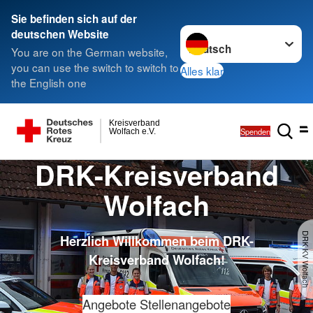
Sie befinden sich auf der
Sprache wechseln zu
deutschen Website
You are on the German website,
you can use the switch to switch to
Alles klar
the English one
Kreisverband
Spenden
Wolfach e.V.
DRK-Kreisverband
Wolfach
DRK KV Wolfach
Herzlich Willkommen beim DRK-
Kreisverband Wolfach!
Angebote
Stellenangebote