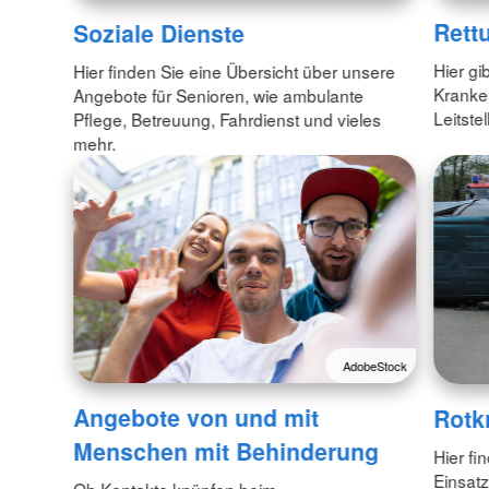
Rett
Soziale Dienste
Hier gib
Hier finden Sie eine Übersicht über unsere
Kranke
Angebote für Senioren, wie ambulante
Leitstel
Pflege, Betreuung, Fahrdienst und vieles
mehr.
AdobeStock
Angebote von und mit
Rotk
Menschen mit Behinderung
Hier fi
Einsatz
Ob Kontakte knüpfen beim