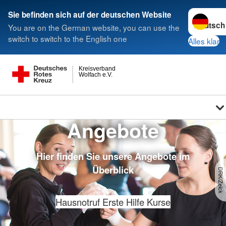
Sprache w
Sie befinden sich auf der deutschen Website
You are on the German website, you can use the
switch to switch to the English one
Alles klar
Kreisverband
Wolfach e.V.
Angebote
Hier finden Sie unsere Angebote im
Überblick
DRK/Zelck
Hausnotruf
Erste Hilfe Kurse