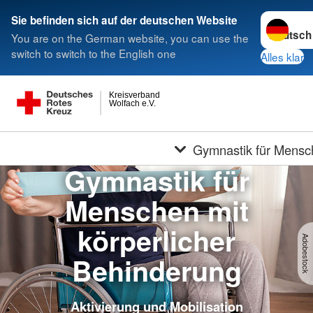
Sprache w
Sie befinden sich auf der deutschen Website
You are on the German website, you can use the
switch to switch to the English one
Alles klar
Kreisverband
Wolfach e.V.
Gymnastik für Mensch
Gymnastik für
Menschen mit
körperlicher
Adobestock
Behinderung
Aktivierung und Mobilisation